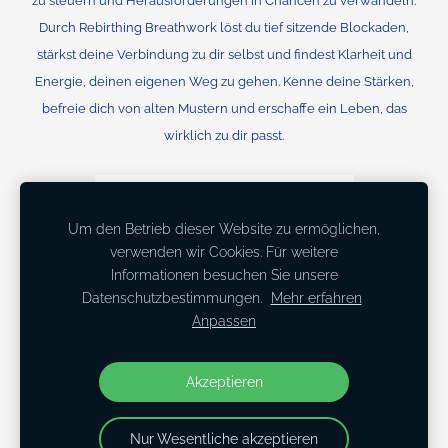
zu steuern und Herausforderungen in Chancen zu verwandeln.
Durch Rebirthing Breathwork löst du tief sitzende Blockaden,
stärkst deine Verbindung zu dir selbst und findest Klarheit und
Energie, deinen eigenen Weg zu gehen. Kenne deine Stärken,
befreie dich von alten Mustern und erschaffe ein Leben, das
wirklich zu dir passt.
Um den Betrieb dieser Website zu ermöglichen,
verwenden wir Cookies. Für weitere
Informationen besuchen Sie unsere
Datenschutzbestimmungen.
Mehr erfahren
© 2026 dacebreathwork. Alle Rechte vorbehalten
Anpassen
AGB
Impressum
Datenschutz
Akzeptieren
Nur Wesentliche akzeptieren